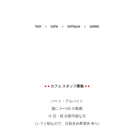
hair
+
cafe
+
antique
+
zakka
●
●
カフェ スタッフ募集
●
●
パート・アルバイト
週に 2〜3日 の勤務
※ 日・祝 出勤可能な方
(シフト制なので、日祝含め希望休 有り)