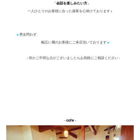
「
会話を楽しみたい方
」
一人ひとりのお客様に合った接客を心掛けております ♪
●
男女問わず、
幅広い層のお客様にご来店頂いております
●
-
何かご不明な点がございましたらお気軽にご相談ください
-
-
cafe
-