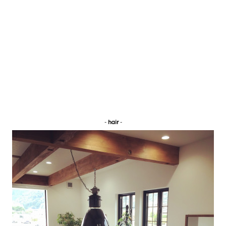
-
hair
-