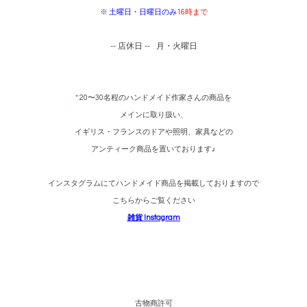
※
土曜日・日曜日のみ
16時まで
-- 店休日 -- 月・火曜日
*
20〜30名程の
ハンドメイド作家さんの商品を
メインに取り扱い、
イギリス・フランスの
ドアや照明、家具などの
アンティーク商品を置いております♪
インスタグラムにてハンドメイド商品を掲載しておりますので
こちらからご覧ください
雑貨 Instagram
古物商許可