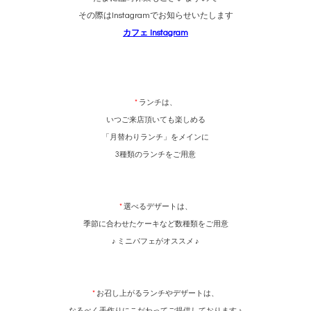
その際はInstagramでお知らせいたします
カフェ Instagram
*
ランチは、
いつご来店頂いても楽しめる
「月替わりランチ」をメインに
3種類のランチをご用意
*
選べるデザートは、
季節に合わせたケーキなど数種類をご用意
♪ ミニパフェがオススメ ♪
*
お召し上がるランチやデザートは、
なるべく手作りにこだわってご提供しております ♪