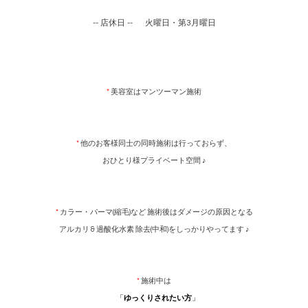
-- 店休日 -- 火曜日・第3月曜日
*
美容室はマンツーマン施術
*
他のお客様同士の同時施術は行っておらず、
おひとり様プライベート空間 ♪
*
カラー・パーマ(縮毛)など 施術後はダメージの原因となる
アルカリ & 過酸化水素
除去(中和)をしっかりやってます ♪
*
施術中は
「
ゆっくりされたい方
」