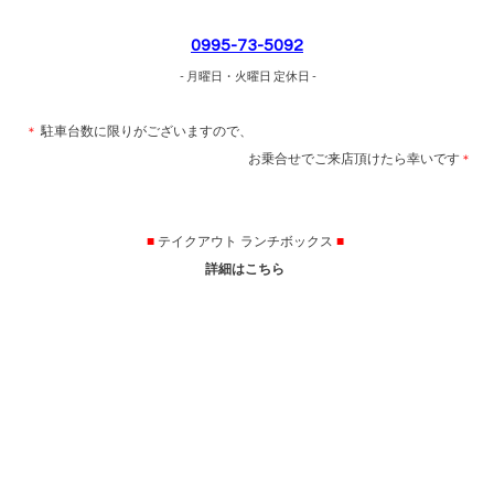
0995-73-5092
- 月曜日・火曜日 定休日 -
駐車台数に限りがございますので、
＊
お乗合せでご来店頂けたら幸いです
＊
■
テイクアウト ランチボックス
■
詳細はこちら