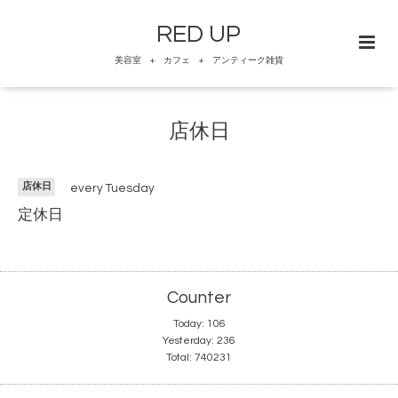
RED UP
美容室 + カフェ + アンティーク雑貨
店休日
店休日
every Tuesday
定休日
Counter
Today:
106
Yesterday:
236
Total:
740231