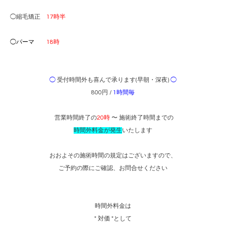
◯縮毛矯正
17時半
◯パーマ
18時
◯
受付時間外も喜んで承ります(早朝・深夜)
◯
800円 /
1時間毎
営業時間終了の
20時
〜 施術終了時間までの
時間外料金が発生
いたします
おおよその施術時間の規定はございますので、
ご予約の際にご確認、お問合せください
時間外料金は
" 対価 "として