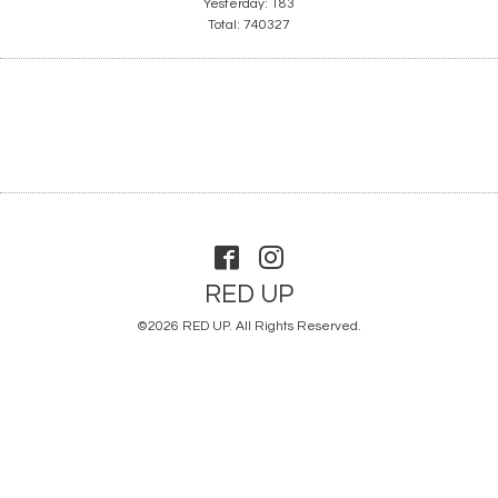
Yesterday:
183
Total:
740327
RED UP
©2026
RED UP
. All Rights Reserved.