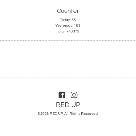
Counter
Today:
65
Yesterday:
183
Total:
740373
RED UP
©2026
RED UP
. All Rights Reserved.